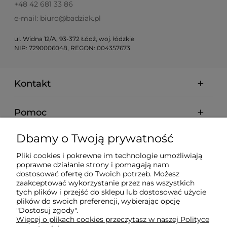
+48 42 681 33 86
e-mail: biuro@badziak.pl
ul. Widna 12/A, 93-372 Łódź, woj. łódzkie
NIP: 7290006048, REGON: 004357673
Kontakt
Pomoc
Dbamy o Twoją prywatność
Moje konto
Pliki cookies i pokrewne im technologie umożliwiają
poprawne działanie strony i pomagają nam
Płatności i dostawa
dostosować ofertę do Twoich potrzeb. Możesz
zaakceptować wykorzystanie przez nas wszystkich
tych plików i przejść do sklepu lub dostosować użycie
Informacje
plików do swoich preferencji, wybierając opcję
"Dostosuj zgody".
Więcej o plikach cookies przeczytasz w naszej Polityce