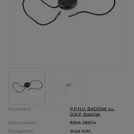
Producent:
P.P.H.U. BADZIAK s.c.
D.K.P. Badziak
Kod produktu:
826A-285D4
Dostępność:
duża ilość