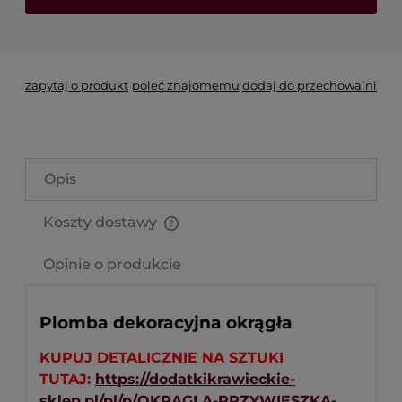
*
- Pole wymagane
zapytaj o produkt
poleć znajomemu
dodaj do przechowalni
Opis
Koszty dostawy
Cena nie zawiera ewentualnych kosztów płatności
Opinie o produkcie
Plomba dekoracyjna okrągła
KUPUJ DETALICZNIE NA SZTUKI
TUTAJ:
https://dodatkikrawieckie-
sklep.pl/pl/p/OKRAGLA-PRZYWIESZKA-