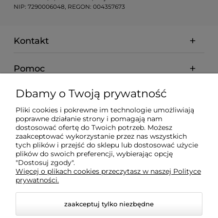
NIP: 7290006048, REGON: 004357673
Kontakt
Pomoc
Dbamy o Twoją prywatność
Moje konto
Pliki cookies i pokrewne im technologie umożliwiają
poprawne działanie strony i pomagają nam
Płatności i dostawa
dostosować ofertę do Twoich potrzeb. Możesz
zaakceptować wykorzystanie przez nas wszystkich
tych plików i przejść do sklepu lub dostosować użycie
Informacje
plików do swoich preferencji, wybierając opcję
"Dostosuj zgody".
Więcej o plikach cookies przeczytasz w naszej Polityce
O nas
prywatności.
zaakceptuj tylko niezbędne