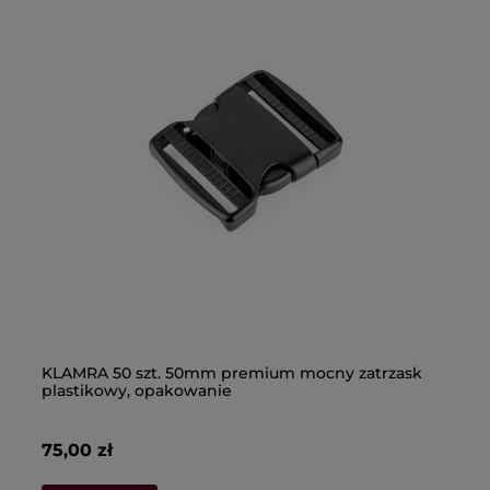
KLAMRA 50 szt. 50mm premium mocny zatrzask
Pl
plastikowy, opakowanie
pl
od
75,00 zł
61