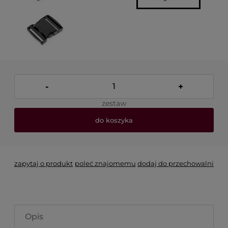
-
+
zestaw
do koszyka
zapytaj o produkt
poleć znajomemu
dodaj do przechowalni
Opis