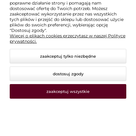
poprawne działanie strony i pomagają nam
Płatności i dostawa
dostosować ofertę do Twoich potrzeb. Możesz
zaakceptować wykorzystanie przez nas wszystkich
tych plików i przejść do sklepu lub dostosować użycie
Informacje
plików do swoich preferencji, wybierając opcję
"Dostosuj zgody".
Więcej o plikach cookies przeczytasz w naszej Polityce
O nas
prywatności.
zaakceptuj tylko niezbędne
dostosuj zgody
zaakceptuj wszystkie
© 2026 dodatkikrawieckie-sklep.pl. Wszelkie prawa
zastrzeżone.
Styl graficzny i aplikacje ShopGadget.pl
Sklep
internetowy Shoper.pl