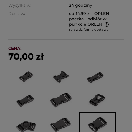
Wysyłka w:
24 godziny
Dostawa:
od 14,99 zł
- ORLEN
paczka - odbiór w
punkcie ORLEN
sprawdź formy dostawy
Cena nie zawiera ewentualnych kosztów płatności
CENA:
70,00 zł