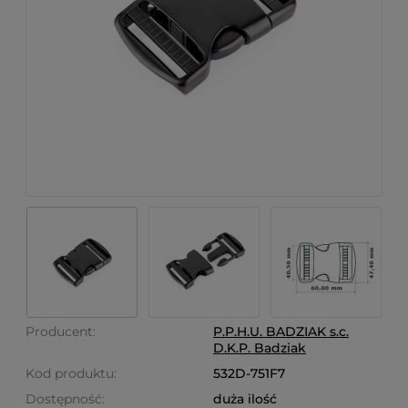
Producent:
P.P.H.U. BADZIAK s.c.
D.K.P. Badziak
Kod produktu:
532D-751F7
Dostępność:
duża ilość