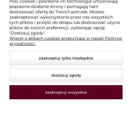
Pliki cookies i pokrewne im technologie umożliwiają
poprawne działanie strony i pomagają nam
Płatności i dostawa
dostosować ofertę do Twoich potrzeb. Możesz
zaakceptować wykorzystanie przez nas wszystkich
tych plików i przejść do sklepu lub dostosować użycie
Informacje
plików do swoich preferencji, wybierając opcję
"Dostosuj zgody".
Więcej o plikach cookies przeczytasz w naszej Polityce
O nas
prywatności.
zaakceptuj tylko niezbędne
dostosuj zgody
zaakceptuj wszystkie
© 2026 dodatkikrawieckie-sklep.pl. Wszelkie prawa
zastrzeżone.
Styl graficzny i aplikacje ShopGadget.pl
Sklep
internetowy Shoper.pl