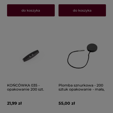
do koszyka
do koszyka
KOŃCÓWKA 035 -
Plomba sznurkowa - 200
opakowanie 200 szt.
sztuk opakowanie - mała,
odzieżowa plomba
zabezpieczająca przed
zwrotami
21,99 zł
55,00 zł