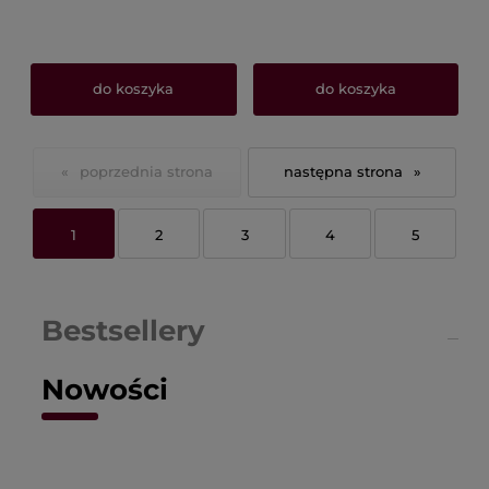
do koszyka
do koszyka
«
»
1
2
3
4
5
Bestsellery
Nowości