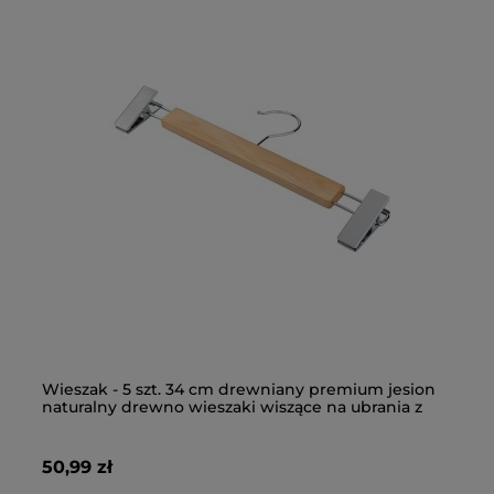
Wieszak - 5 szt. 34 cm drewniany premium jesion
Wi
Stoper - 200 szt. zacisk do sznurka 248, regulacja
St
naturalny drewno wieszaki wiszące na ubrania z
je
długości
ot
klipsem
i 
50,99 zł
50
25,99 zł
28