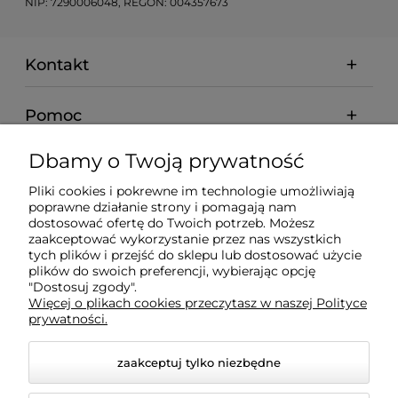
NIP: 7290006048, REGON: 004357673
Kontakt
Pomoc
Dbamy o Twoją prywatność
Moje konto
Pliki cookies i pokrewne im technologie umożliwiają
poprawne działanie strony i pomagają nam
Płatności i dostawa
dostosować ofertę do Twoich potrzeb. Możesz
zaakceptować wykorzystanie przez nas wszystkich
tych plików i przejść do sklepu lub dostosować użycie
Informacje
plików do swoich preferencji, wybierając opcję
"Dostosuj zgody".
Więcej o plikach cookies przeczytasz w naszej Polityce
O nas
prywatności.
zaakceptuj tylko niezbędne