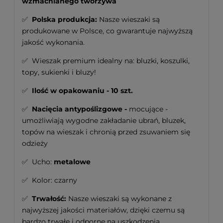
wzmacnianego tworzywa
✅
Polska produkcja:
Nasze wieszaki są
produkowane w Polsce, co gwarantuje najwyższą
jakość wykonania.
✅ Wieszak premium idealny na: bluzki, koszulki,
topy, sukienki i bluzy!
✅
Ilość w opakowaniu - 10 szt.
✅
Nacięcia antypoślizgowe -
mocujące -
umożliwiają wygodne zakładanie ubrań, bluzek,
topów na wieszak i chronią przed zsuwaniem się
odzieży
✅ Ucho:
metalowe
✅
Kolor: czarny
✅
Trwałość:
Nasze wieszaki są wykonane z
najwyższej jakości materiałów, dzięki czemu są
bardzo trwałe i odporne na uszkodzenia.