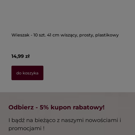
Wieszak - 10 szt. 41 cm wiszący, prosty, plastikowy
Wi
un
14,99 zł
22
do koszyka
Odbierz - 5% kupon rabatowy!
I bądź na bieżąco z naszymi nowościami i
promocjami !