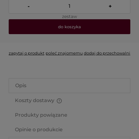
-
+
zestaw
do koszyka
zapytaj o produkt
poleć znajomemu
dodaj do przechowalni
Opis
Koszty dostawy
Cena nie zawiera ewentualnych kosztów płatności
Produkty powiązane
Opinie o produkcie