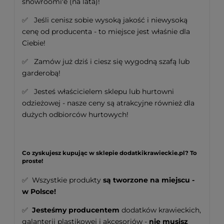
showroomi'e (na lata)!
✅ Jeśli cenisz sobie wysoką jakość i niewysoką
cenę od producenta - to miejsce jest właśnie dla
Ciebie!
✅ Zamów już dziś i ciesz się wygodną szafą lub
garderobą!
✅ Jesteś właścicielem sklepu lub hurtowni
odzieżowej - nasze ceny są atrakcyjne również dla
dużych odbiorców hurtowych!
Co zyskujesz kupując w sklepie dodatkikrawieckie.pl? To
proste!
✅ Wszystkie produkty
są tworzone na miejscu -
w Polsce!
✅
Jesteśmy producentem
dodatków krawieckich,
galanterii plastikowej i akcesoriów -
nie musisz