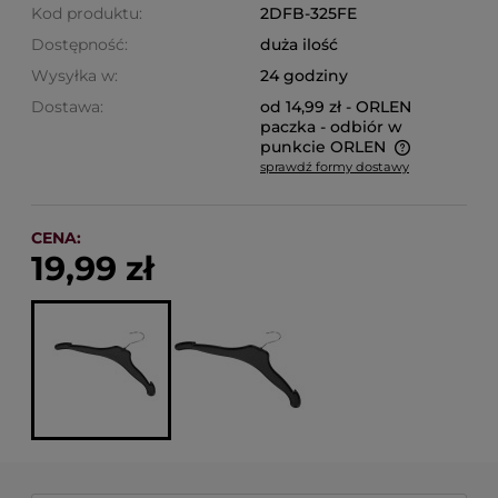
Kod produktu:
2DFB-325FE
Dostępność:
duża ilość
Wysyłka w:
24 godziny
Dostawa:
od 14,99 zł
- ORLEN
paczka - odbiór w
punkcie ORLEN
sprawdź formy dostawy
Cena nie zawiera ewentualnych kosztów płatności
CENA:
19,99 zł